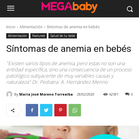
Inicio
Alimentación
Síntomas de anemia en bebés
Alimentación
Featured
Salud de tu bebé
Síntomas de anemia en bebés
"Existen varios tipos de anemia, pero estas no son una
entidad específica, sino una consecuencia de un proceso
patológico subyacente de muy variables causas y
naturaleza" Dr. Pediatra: A. Hernández Merino
By
María José Moreno Torrealba
28/02/2020
62591
3