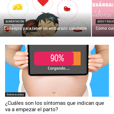
ALIMENTACIÓN
ASEO Y SALU
Consejos para tener un embarazo saludable
Cómo cui
Embarazadas
¿Cuáles son los síntomas que indican que
va a empezar el parto?