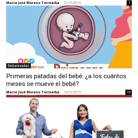
María José Moreno Torrealba
-
25/10/2019
7
Embarazadas
Primeras patadas del bebé: ¿a los cuántos
meses se mueve el bebé?
María José Moreno Torrealba
-
16/10/2019
10