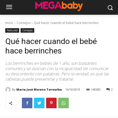
Inicio
Consejos
Qué hacer cuando el bebé hace berrinches
Featured
Consejos
Qué hacer cuando el bebé
hace berrinches
Los berrinches en bebés de 1 año, son bastantes
comunes y se asocian con la incapacidad de comunicar
su descontento con palabras. Pero la verdad, es que las
rabietas puede prevenirse y tratarse.
By
María José Moreno Torrealba
16/10/2019
140383
2