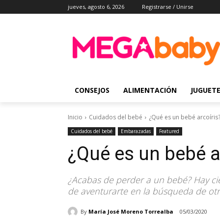
jueves, agosto 6, 2026
Registrarse / Unirse
CONSEJOS
ALIMENTACIÓN
JUGUET
Inicio
Cuidados del bebé
¿Qué es un bebé arcoíris
Cuidados del bebé
Embarazadas
Featured
¿Qué es un bebé a
¿Acabas de perder a un bebé? Hay ci
de aventurarte en la búsqueda de otr
By
María José Moreno Torrealba
05/03/2020