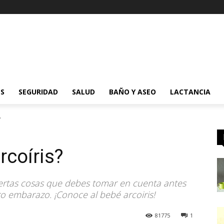
ES
SEGURIDAD
SALUD
BAÑO Y ASEO
LACTANCIA
?
rcoíris?
ertas cosas que debes tomar en cuenta antes
o embarazo. ¡Conoce al bebé arcoiris!
81775
1