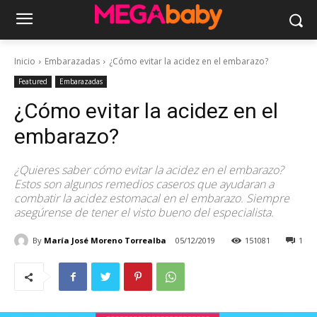
Inicio
Embarazadas
¿Cómo evitar la acidez en el embarazo?
Featured
Embarazadas
¿Cómo evitar la acidez en el
embarazo?
¿Quieres saber cómo evitar la acidez en el embarazo?
Estos son algunos remedios caseros que ayudaran a
combatir la acidez estomacal en el embarazo. Siempre
asegúrense de tener el visto bueno del especialista.
By
María José Moreno Torrealba
05/12/2019
151081
1