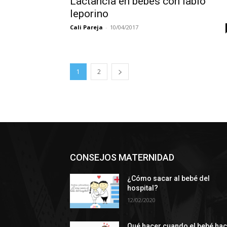
Lactancia en bebés con labio
leporino
Cali Pareja
-
10/04/2017
1
2
CONSEJOS MATERNIDAD
¿Cómo sacar al bebé del
hospital?
12/02/2020
Qué hacer cuando el bebé ha