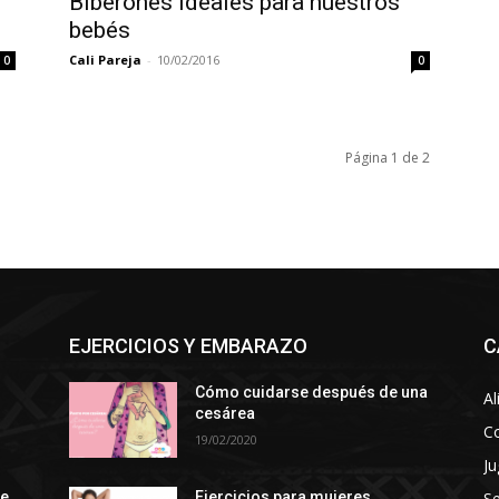
Biberones ideales para nuestros
bebés
Cali Pareja
-
10/02/2016
0
0
Página 1 de 2
EJERCICIOS Y EMBARAZO
C
Cómo cuidarse después de una
Al
cesárea
C
19/02/2020
Ju
S
ce
Ejercicios para mujeres