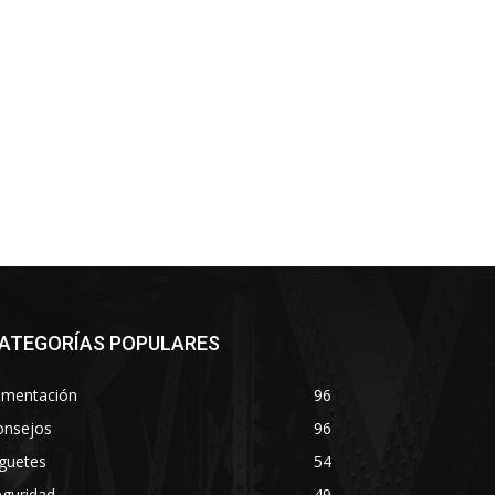
ATEGORÍAS POPULARES
imentación
96
onsejos
96
guetes
54
eguridad
49