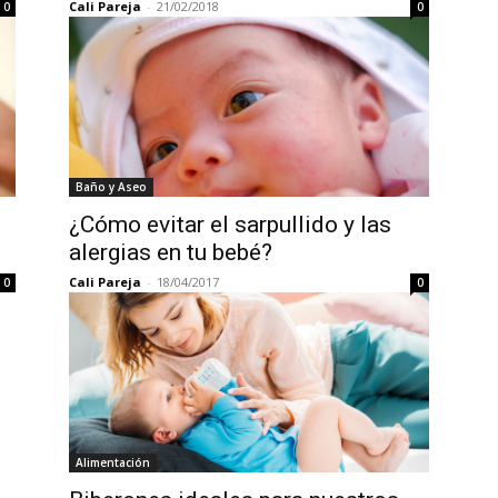
Cali Pareja
-
21/02/2018
0
0
Baño y Aseo
¿Cómo evitar el sarpullido y las
alergias en tu bebé?
Cali Pareja
-
18/04/2017
0
0
Alimentación