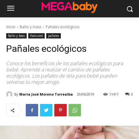
Inicio
Baño y Aseo
Pañales ecológicos
Baño y Aseo
Featured
pañales
Pañales ecológicos
Conoce los beneficios de los pañales ecológicos para
bebé. Aprende a realizar el cambio de pañales
ecológicos. Los pañales de tela para bebé pueden
volverse tu mejor amigo.
By
María José Moreno Torrealba
20/06/2019
11417
3