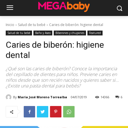
Inicio
Salud de tu bebé
Caries de biberón: higiene dental
Salud de tu bebé
Baño y Aseo
Biberones y chupones
Featured
Caries de biberón: higiene
dental
¿Qué son las caries de biberón? Conoce la importancia
del cepillado de dientes para niños. Previene caries en
niños desde que son recién nacidos y quieres saber si...
¿Existe una pasta dental para bebés?
By
María José Moreno Torrealba
04/07/2019
14366
6