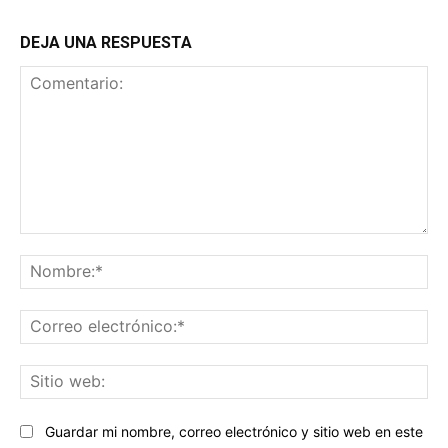
DEJA UNA RESPUESTA
Comentario:
No
Co
ele
Sit
we
Guardar mi nombre, correo electrónico y sitio web en este