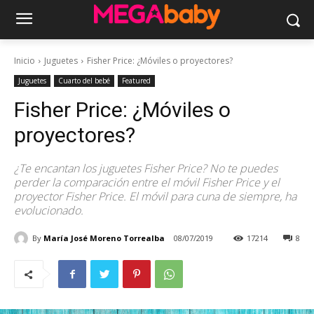
Inicio
Juguetes
Fisher Price: ¿Móviles o proyectores?
Juguetes
Cuarto del bebé
Featured
Fisher Price: ¿Móviles o
proyectores?
¿Te encantan los juguetes Fisher Price? No te puedes
perder la comparación entre el móvil Fisher Price y el
proyector Fisher Price. El móvil para cuna de siempre, ha
evolucionado.
By
María José Moreno Torrealba
08/07/2019
17214
8