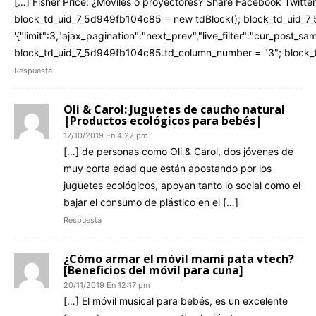
[…] Fisher Price: ¿Móviles o proyectores? Share Facebook Twitter
block_td_uid_7_5d949fb104c85 = new tdBlock(); block_td_uid_7
'{"limit":3,"ajax_pagination":"next_prev","live_filter":"cur_post_
block_td_uid_7_5d949fb104c85.td_column_number = "3"; block_t
Respuesta
Oli & Carol: Juguetes de caucho natural
|Productos ecológicos para bebés|
17/10/2019 En 4:22 pm
[…] de personas como Oli & Carol, dos jóvenes de
muy corta edad que están apostando por los
juguetes ecológicos, apoyan tanto lo social como el
bajar el consumo de plástico en el […]
Respuesta
¿Cómo armar el móvil mami pata vtech?
[Beneficios del móvil para cuna]
20/11/2019 En 12:17 pm
[…] El móvil musical para bebés, es un excelente