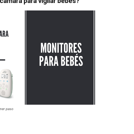
cámara para vigilar bebés?
imer paso