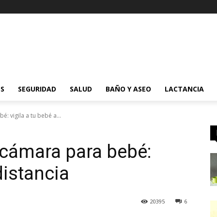
ES
SEGURIDAD
SALUD
BAÑO Y ASEO
LACTANCIA
: vigila a tu bebé a...
 cámara para bebé:
distancia
20395
6