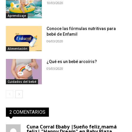
10/03/2020
Aprendizaje
Conoce las fórmulas nutritivas para
bebé de Enfamil
06/03/2020
Alimentación
¿Qué es un bebé arcoíris?
05/03/2020
Cuidados del bebé
2 COMENTARIOS
Cuna Corral Ebaby |Sueño feliz,mamá
feliz| "Happy Dream" en Baby Plaza