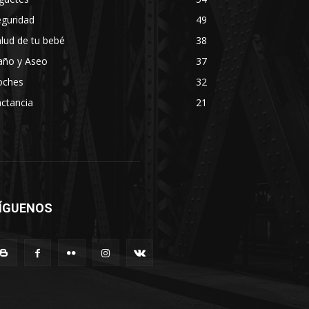
eguridad
49
lud de tu bebé
38
año y Aseo
37
oches
32
ctancia
21
ÍGUENOS