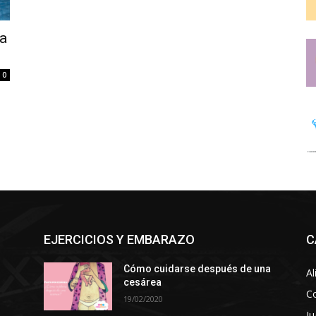
ra
0
EJERCICIOS Y EMBARAZO
C
Cómo cuidarse después de una
Al
cesárea
C
19/02/2020
Ju