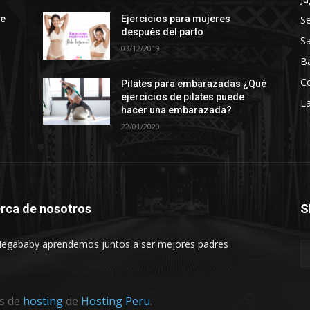
S
ce
Ejercicios para mujeres
después del parto
Sa
03/12/2019
B
C
Pilates para embarazadas ¿Qué
ejercicios de pilates puede
La
hacer una embarazada?
22/01/2020
rca de nosotros
S
egababy aprendemos juntos a ser mejores padres
os de
hosting
de
Hosting Peru
.