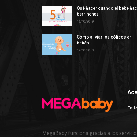
Qué hacer cuando el bebé ha
berrinches
16/10/2019
Cómo aliviar los cólicos en
bebés
14/10/2019
Ace
En M
MegaBaby funciona gracias a los servici