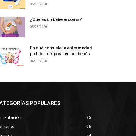
06/03/2020
¿Qué es un bebé arcoíris?
05/03/2020
En qué consiste la enfermedad
piel de mariposa en los bebés
04/03/2020
ATEGORÍAS POPULARES
imentación
96
onsejos
96
guetes
54