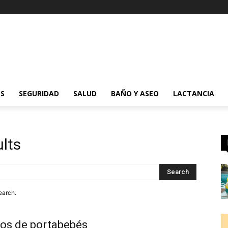
ES
SEGURIDAD
SALUD
BAÑO Y ASEO
LACTANCIA
ults
Search
earch.
pos de portabebés