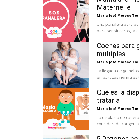
Maternelle
María José Moreno Tor
Una pañalera para bebé no tiene que ser m
para ser sinceros, la el
Coches para g
multiples
María José Moreno Tor
La llegada de gemelos
embarazos normales t
Qué es la dis
tratarla
María José Moreno Tor
La displasia de cader
considerada congénita
5 Razones por