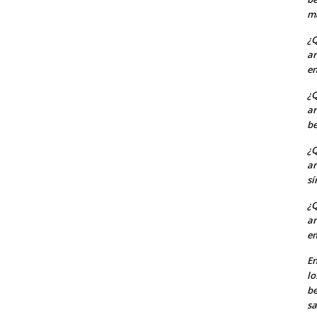
m
¿Q
ar
en
¿Q
ar
be
¿Q
ar
sí
¿Q
ar
em
En
lo
b
sa