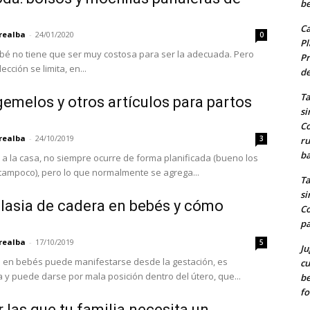
b
Ca
realba
-
24/01/2020
0
Pl
uy costosa para ser la adecuada. Pero
Pr
ección se limita, en...
de
Ta
emelos y otros artículos para partos
si
Co
realba
-
24/10/2019
3
ru
ba
 a la casa, no siempre ocurre de forma planificada (bueno los
ampoco), pero lo que normalmente se agrega...
Ta
si
plasia de cadera en bebés y cómo
Co
pa
realba
-
17/10/2019
5
Ju
a en bebés puede manifestarse desde la gestación, es
cu
 y puede darse por mala posición dentro del útero, que...
b
fo
 las que tu familia necesita un