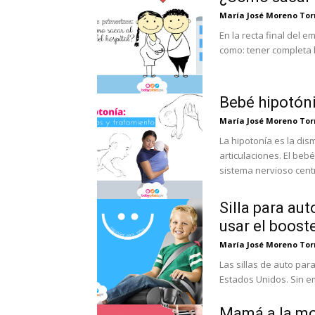
María José Moreno Tor
En la recta final del em
como: tener completa la
Bebé hipotóni
María José Moreno Tor
La hipotonía es la dis
articulaciones. El be
sistema nervioso centr
Silla para au
usar el boost
María José Moreno Tor
Las sillas de auto par
Estados Unidos. Sin e
Mamá a la mo