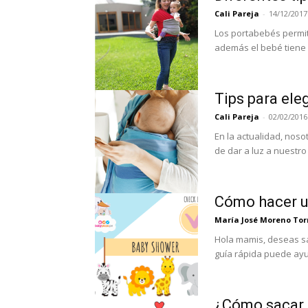
Cali Pareja
-
14/12/2017
Los portabebés permi
Tips para ele
Cali Pareja
-
02/02/2016
En la actualidad, nos
de dar a luz a nuestro
Cómo hacer un
María José Moreno Tor
Hola mamis, deseas sa
guía rápida puede ayud
¿Cómo sacar a