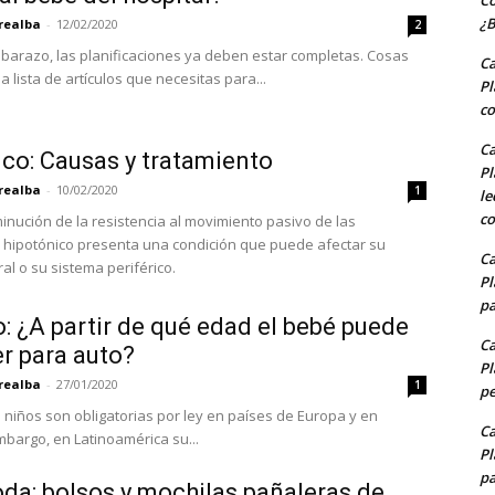
Co
¿B
realba
-
12/02/2020
2
barazo, las planificaciones ya deben estar completas. Cosas
Ca
 lista de artículos que necesitas para...
Pl
co
Ca
co: Causas y tratamiento
Pl
realba
-
10/02/2020
1
le
c
minución de la resistencia al movimiento pasivo de las
bé hipotónico presenta una condición que puede afectar su
Ca
al o su sistema periférico.
Pl
pa
to: ¿A partir de qué edad el bebé puede
Ca
er para auto?
Pl
realba
-
27/01/2020
1
pe
a niños son obligatorias por ley en países de Europa y en
Ca
mbargo, en Latinoamérica su...
Pl
pa
da: bolsos y mochilas pañaleras de