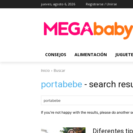
jueves, agosto 6, 2026
Registrarse / Unirse
CONSEJOS
ALIMENTACIÓN
JUGUET
Inicio
Buscar
portabebe
- search res
If you're not happy with the results, please do another s
Diferentes ti