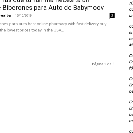
¿C
e Biberones para Auto de Babymoov
Co
la
realba
-
15/10/2019
3
e pharmacy with fast delivery buy
Co
the lowest prices today in the USA...
en
b
M
Có
Co
Página 1 de 3
fó
Co
En
b
Co
En
b
m
Co