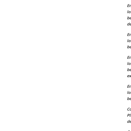
En
lo
b
de
En
lo
b
En
lo
b
ex
En
lo
b
Co
Pl
de