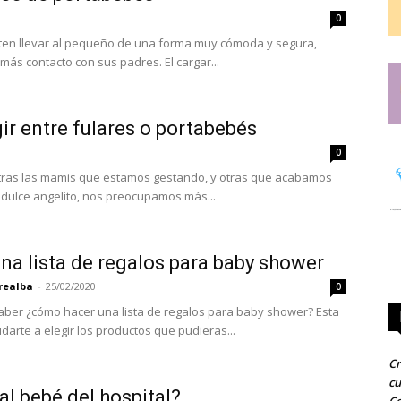
0
ten llevar al pequeño de una forma muy cómoda y segura,
además el bebé tiene más contacto con sus padres. El cargar...
gir entre fulares o portabebés
0
otras las mamis que estamos gestando, y otras que acabamos
 dulce angelito, nos preocupamos más...
a lista de regalos para baby shower
realba
-
25/02/2020
0
ber ¿cómo hacer una lista de regalos para baby shower? Esta
arte a elegir los productos que pudieras...
Cr
cu
l bebé del hospital?