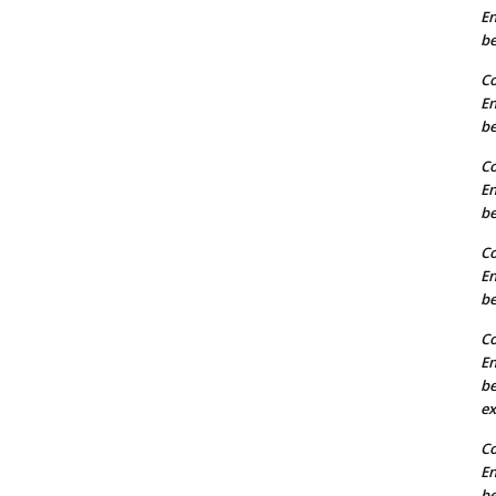
En
b
Co
En
b
Co
En
b
Co
En
b
Co
En
b
ex
Co
En
b