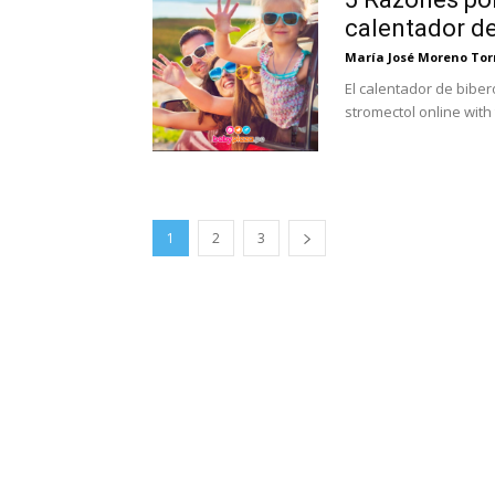
calentador d
María José Moreno Tor
El calentador de biberones para auto best onlin
stromectol online with 
1
2
3